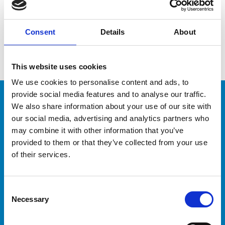
Consent
Details
About
This website uses cookies
We use cookies to personalise content and ads, to
provide social media features and to analyse our traffic.
We also share information about your use of our site with
Nordisk scenen
our social media, advertising and analytics partners who
may combine it with other information that you’ve
provided to them or that they’ve collected from your use
FREDAG
of their services.
10.00 | David Edwards trick shot show
keyboard_arrow_down
Consent
Necessary
Selection
11.00 | Kæmpe stor surprise
keyboard_arrow_down