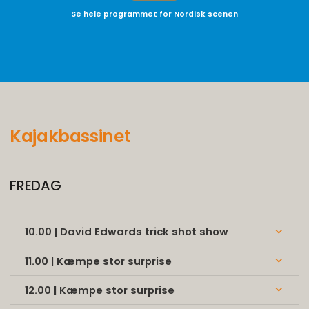
16.00 | Kæmpe stor surprise
keyboard_arrow_down
Kajakbassinet
FREDAG
10.00 | David Edwards trick shot show
keyboard_arrow_down
11.00 | Kæmpe stor surprise
keyboard_arrow_down
12.00 | Kæmpe stor surprise
keyboard_arrow_down