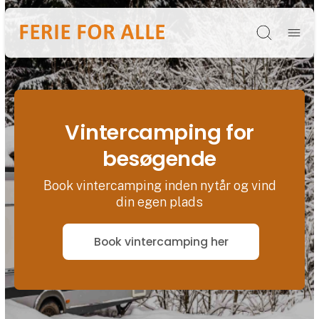
Søg
Vintercamping for
besøgende
Book vintercamping inden nytår og vind
din egen plads
Book vintercamping her