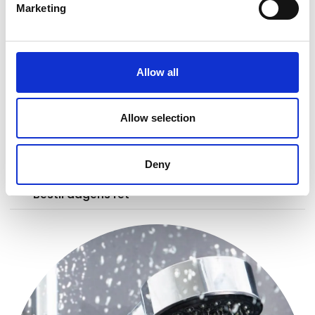
Marketing
Allow all
Allow selection
Deny
Bestil dagens ret
keyboard_arrow_down