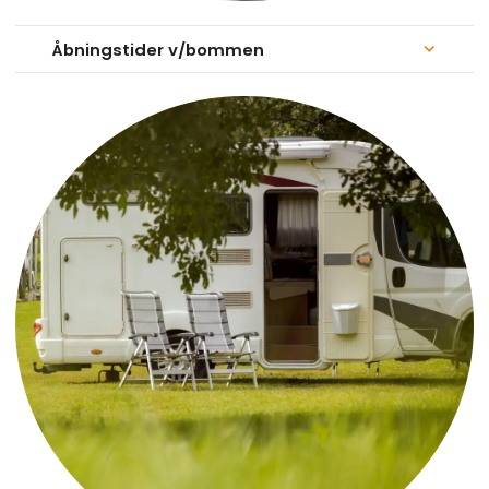
Åbningstider v/bommen
keyboard_arrow_down