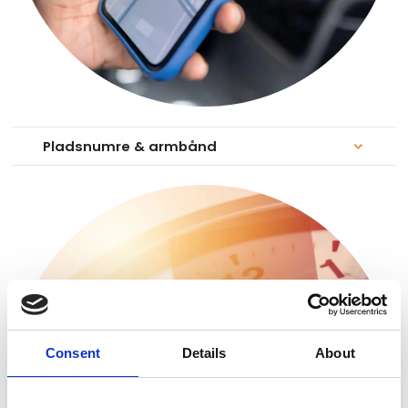
Pladsnumre & armbånd
keyboard_arrow_down
Consent
Details
About