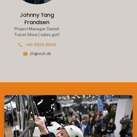
Johnny Tang
Frandsen
Project Manager Danish
Travel Show | sales golf
phone
+45 9926 9936
mail
jfr@mch.dk
Ak